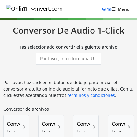
16
Menú
Conversor De Audio 1-Click
Has seleccionado convertir el siguiente archivo:
Por favor, haz click en el botón de debajo para iniciar el
conversor gratuito online de audio al formato que elijas. Con tu
click estás aceptando nuestros
términos y condiciones
.
Conversor de archivos
Convertir a 7Z
Convertir a TAR.BZ2
Convertir a TAR.GZ
Convertir 
Conversor de archivos 7z
Crea archivos TAR.BZ2 online
Compresor online a TAR.GZ
Convierte tus archivos al formato ZIP